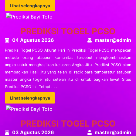
Lihat selengkapnya
PREDIKSI TOGEL PCSO
04 Agustus 2026
master@admin
Prediksi Togel PCSO Akurat Hari Ini Prediksi Togel PCSO merupakan
metode orang ataupun komunitas tersebut mengkombinasikan
angka untuk menghasilkan keluaran Angka Jitu. Prediksi PCSO akan
membagikan Hasil jitu yang telah di racik para temperatur ataupun
master angka togel jitu setelah itu di untuk bagikan lewat Situs
Prediksi PCSO ini. Tetapi . . .
Lihat selengkapnya
PREDIKSI TOGEL PCSO
03 Agustus 2026
master@admin