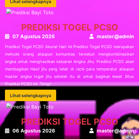
Lihat selengkapnya
PREDIKSI TOGEL PCSO
07 Agustus 2026
master@admin
Prediksi Togel PCSO Akurat Hari Ini Prediksi Togel PCSO merupakan
metode orang ataupun komunitas tersebut mengkombinasikan
angka untuk menghasilkan keluaran Angka Jitu. Prediksi PCSO akan
membagikan Hasil jitu yang telah di racik para temperatur ataupun
master angka togel jitu setelah itu di untuk bagikan lewat Situs
Prediksi PCSO ini. Tetapi . . .
Lihat selengkapnya
PREDIKSI TOGEL PCSO
06 Agustus 2026
master@admin