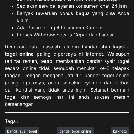
Sediakan service layanan konsumen chat 24 jam
Banyak tawarkan bonus bagus yang bisa Anda
klaim
Ada Pasaran Togel Resmi dan Komplet
Proses Withdraw Secara Cepat dan Lancar
Demikian data masalah jati diri bandar atau logistik
togel online
paling dipercaya di Internet. Walaupun
terlihat remeh, tetapi memisahkan bandar syair togel
secara online tidak semudah menukar ke-2 telapak
tangan. Dengan mengenal jati diri bandar togel online
paling dipercaya, anda semakin nyaman dan bebas
dari kondisi yang tidak anda ingin. Selamat bermain
togel dan semoga hari ini anda sukses meraih
kemenangan.
Tags :
bandar syair togel
bandar togel online
bayitoto