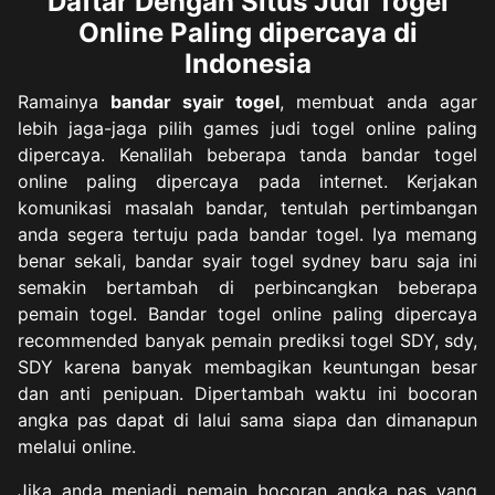
Daftar Dengan Situs Judi Togel
Online Paling dipercaya di
Indonesia
Ramainya
bandar syair togel
, membuat anda agar
lebih jaga-jaga pilih games judi togel online paling
dipercaya. Kenalilah beberapa tanda bandar togel
online paling dipercaya pada internet. Kerjakan
komunikasi masalah bandar, tentulah pertimbangan
anda segera tertuju pada bandar togel. Iya memang
benar sekali, bandar syair togel sydney baru saja ini
semakin bertambah di perbincangkan beberapa
pemain togel. Bandar togel online paling dipercaya
recommended banyak pemain prediksi togel SDY, sdy,
SDY karena banyak membagikan keuntungan besar
dan anti penipuan. Dipertambah waktu ini bocoran
angka pas dapat di lalui sama siapa dan dimanapun
melalui online.
Jika anda menjadi pemain bocoran angka pas yang