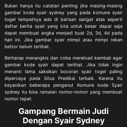
Bukan hanya itu catatan penting jika masing-masing
gambar kode syair sydney yang pada komune syair
togel tempatnya ada di barisan sangat atas seperti
daftar berita syair yang kita untuk besar dapat saja
dapat membuat angka menjadi buat 2d, 3d, 4d pada
hari ini. Jika gambar syair mimpi atau mimpi rekan
bettor belum terlihat.
Berharap menangkis dan coba mereload kembali agar
gambar kode syair dapat terlihat. Jika tidak ingin
menanti lama saksikan bocoran syair togel paling
dipercaya pada Situs Prediksi terbaik. Karena itu
keyanikan beberapa penganut Komune kode Syair
sydney itu bisa ramalan nomor-nomor yang membuat
nomor tepat.
Gampang Bermain Judi
Dengan Syair Sydney