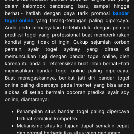
dalam kelompok pendatang baru, sampai hingga
berhati- hatilah dengan daya tarik promosi
bandar
togel online
yang terang-terangan paling dipercaya.
Anda perlu menanyakan terlebih dulu dengan pemain
prediksi togel yang professional buat memperkirakan
kondisi yang tidak di ingin. Cukup sejumlah korban
pemain syair togel sydney yang dirasa di
memunculkan rugi dengan bandar togel online, oleh
karena itu anda di referensikan buat lebih berhati-hati
memisahkan bandar togel online paling dipercaya.
Buat menegaskannya, berikut jati diri bandar togel
online paling dipercaya pada internet yang bisa anda
alokasi di setiap bermain bocoran prediksi syair sdy
online, diantaranya:
Penampilan situs bandar togel paling dipercaya
terlihat semakin kompeten
Mekanisme situs ke tujuan dapat semakin cepat
dan normal berbeda jika situs yang gadungan